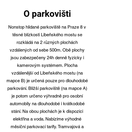
O parkovišti
Nonstop hlídané parkoviště na Praze 8 v
těsné blízkosti Libeňského mostu se
rozkládá na 2 různých plochách
vzdálených od sebe 500m. Obě plochy
jsou zabezpečeny 24h denně fyzicky i
kamerovým systémem. Plocha
vzdálenější od Libeňského mostu (na
mapce B) je určená pouze pro dlouhodobé
parkování. Bližší parkoviště (na mapce A)
je potom určeno výhradně pro osobní
automobily na dlouhodobé i krátkodobé
stání. Na obou plochách je k dispozici
elektřina a voda. Nabízíme výhodné
měsíční parkovací tarify. Tramvajová a